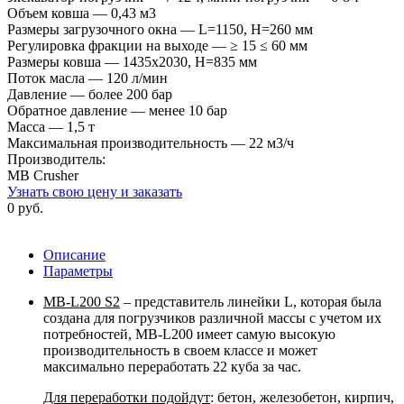
Объем ковша — 0,43 м3
Размеры загрузочного окна — L=1150, H=260 мм
Регулировка фракции на выходе — ≥ 15 ≤ 60 мм
Размеры ковша — 1435x2030, H=835 мм
Поток масла — 120 л/мин
Давление — более 200 бар
Обратное давление — менее 10 бар
Масса — 1,5 т
Максимальная производительность — 22 м3/ч
Производитель:
MB Crusher
Узнать свою цену и заказать
0 руб.
Описание
Параметры
MB-L200 S2
– представитель линейки L, которая была
создана для погрузчиков различной массы с учетом их
потребностей, MB-L200 имеет самую высокую
производительность в своем классе и может
максимально переработать 22 куба за час.
Для переработки подойдут
: бетон, железобетон, кирпич,