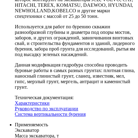
HITACHI, TEREX, KOMATSU, DAEWOO, HYUNDAI,
NEWHOLLAND,KOBELCO и другие марки
спецтехники с массой от 25 до 50 тонн.
Используется для работ по бурению скважин
разнообразной глубины и диаметра под опоры мостов,
заборов, и других ограждений, завинчивания винтовых
свай, и строительства фундаментов и зданий, лидерного
бурения, забора проб грунта для исследований, рытья ям
под высадку зеленых насаждений.
Данная модификация гидробура способна проводить
буровые работы в самых разных грунтах: плотная глина,
наносный глинистый грунт, сланец, известняк, мел,
гипс, мерзлый грунт, мергель, антрацит и каменистый
грунт.
Техническая документация:
Характеристики
Руководство по эксплуатации
Система вертикальности бурения
Применяемость
Экскаватор
Масса экскаватора, т