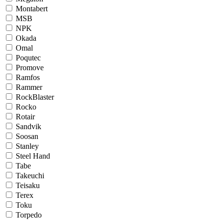
Montabert
MSB
NPK
Okada
Omal
Poqutec
Promove
Ramfos
Rammer
RockBlaster
Rocko
Rotair
Sandvik
Soosan
Stanley
Steel Hand
Tabe
Takeuchi
Teisaku
Terex
Toku
Torpedo