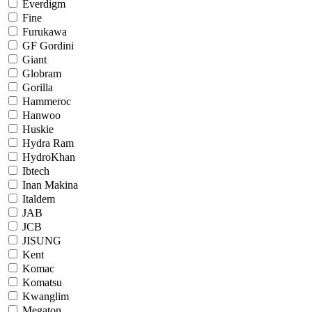
Everdigm
Fine
Furukawa
GF Gordini
Giant
Globram
Gorilla
Hammeroc
Hanwoo
Huskie
Hydra Ram
HydroKhan
Ibtech
Inan Makina
Italdem
JAB
JCB
JISUNG
Kent
Komac
Komatsu
Kwanglim
Megaton