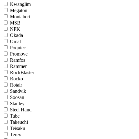
Kwanglim
Megaton
Montabert
MSB
NPK
Okada
Omal
Poqutec
Promove
Ramfos
Rammer
RockBlaster
Rocko
Rotair
Sandvik
Soosan
Stanley
Steel Hand
Tabe
Takeuchi
Teisaku
Terex