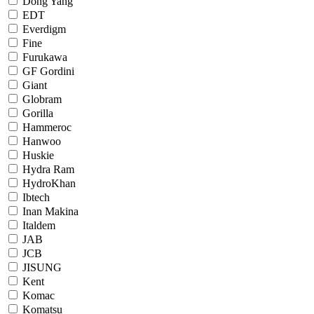
Dong Yang
EDT
Everdigm
Fine
Furukawa
GF Gordini
Giant
Globram
Gorilla
Hammeroc
Hanwoo
Huskie
Hydra Ram
HydroKhan
Ibtech
Inan Makina
Italdem
JAB
JCB
JISUNG
Kent
Komac
Komatsu