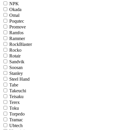
NPK
Okada
Omal
Poqutec
Promove
Ramfos
Rammer
RockBlaster
Rocko
Rotair
Sandvik
Soosan
Stanley
Steel Hand
Tabe
Takeuchi
Teisaku
Terex
Toku
Torpedo
Tramac
Ubtech