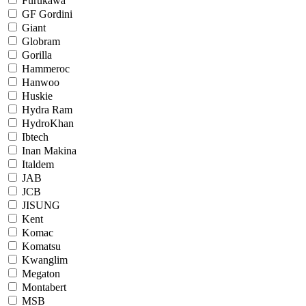
Furukawa
GF Gordini
Giant
Globram
Gorilla
Hammeroc
Hanwoo
Huskie
Hydra Ram
HydroKhan
Ibtech
Inan Makina
Italdem
JAB
JCB
JISUNG
Kent
Komac
Komatsu
Kwanglim
Megaton
Montabert
MSB