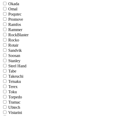
Okada
Omal
Poqutec
Promove
Ramfos
Rammer
RockBlaster
Rocko
Rotair
Sandvik
Soosan
Stanley
Steel Hand
Tabe
Takeuchi
Teisaku
Terex
Toku
Torpedo
Tramac
Ubtech
Vistarini