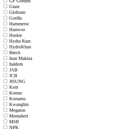
GF Gordini
Giant
Globram
Gorilla
Hammeroc
Hanwoo
Huskie
Hydra Ram
HydroKhan
Ibtech
Inan Makina
Italdem
JAB
JCB
JISUNG
Kent
Komac
Komatsu
Kwanglim
Megaton
Montabert
MSB
NPK