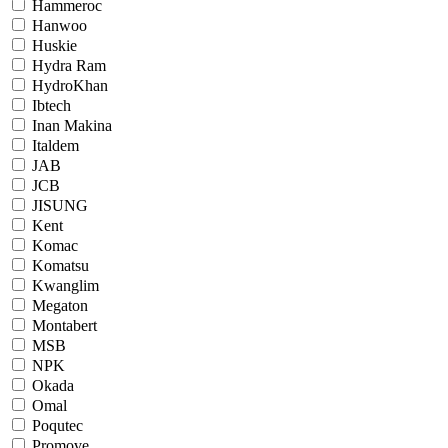
Hammeroc
Hanwoo
Huskie
Hydra Ram
HydroKhan
Ibtech
Inan Makina
Italdem
JAB
JCB
JISUNG
Kent
Komac
Komatsu
Kwanglim
Megaton
Montabert
MSB
NPK
Okada
Omal
Poqutec
Promove