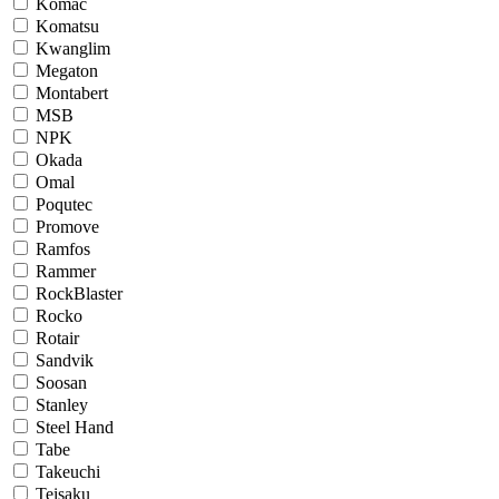
Komac
Komatsu
Kwanglim
Megaton
Montabert
MSB
NPK
Okada
Omal
Poqutec
Promove
Ramfos
Rammer
RockBlaster
Rocko
Rotair
Sandvik
Soosan
Stanley
Steel Hand
Tabe
Takeuchi
Teisaku