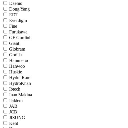
Daemo
Dong Yang
EDT
Everdigm
Fine
Furukawa
GF Gordini
Giant
Globram
Gorilla
Hammeroc
Hanwoo
Huskie
Hydra Ram
HydroKhan
Ibtech
Inan Makina
Italdem
JAB
JCB
JISUNG
Kent