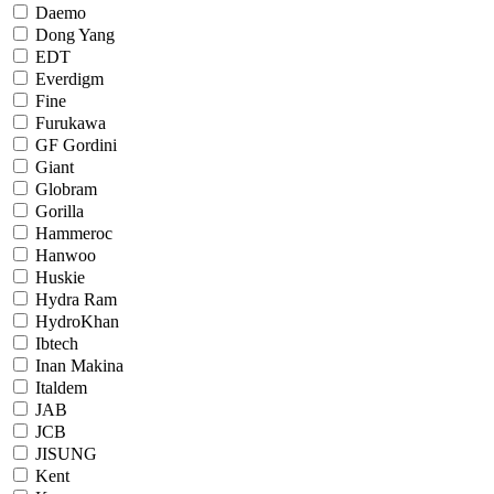
Daemo
Dong Yang
EDT
Everdigm
Fine
Furukawa
GF Gordini
Giant
Globram
Gorilla
Hammeroc
Hanwoo
Huskie
Hydra Ram
HydroKhan
Ibtech
Inan Makina
Italdem
JAB
JCB
JISUNG
Kent