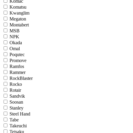
Komac
Komatsu
Kwanglim
Megaton
Montabert
MSB
NPK
Okada
Omal
Poqutec
Promove
Ramfos
Rammer
RockBlaster
Rocko
Rotair
Sandvik
Soosan
Stanley
Steel Hand
Tabe
Takeuchi
Teisaku