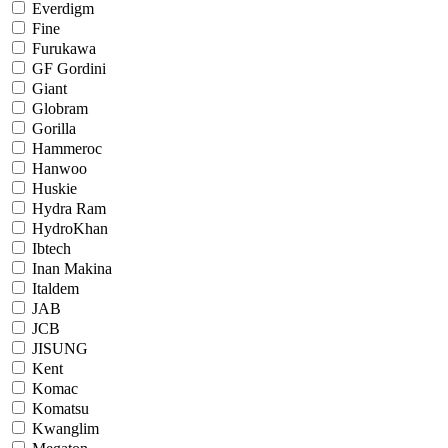
Everdigm
Fine
Furukawa
GF Gordini
Giant
Globram
Gorilla
Hammeroc
Hanwoo
Huskie
Hydra Ram
HydroKhan
Ibtech
Inan Makina
Italdem
JAB
JCB
JISUNG
Kent
Komac
Komatsu
Kwanglim