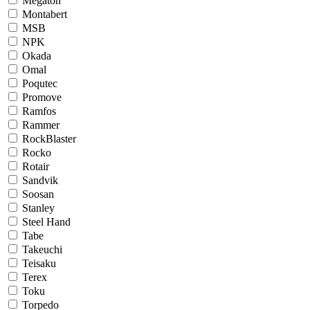
Megaton
Montabert
MSB
NPK
Okada
Omal
Poqutec
Promove
Ramfos
Rammer
RockBlaster
Rocko
Rotair
Sandvik
Soosan
Stanley
Steel Hand
Tabe
Takeuchi
Teisaku
Terex
Toku
Torpedo