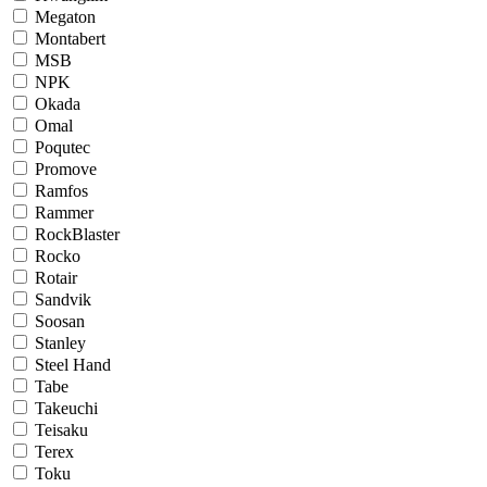
Megaton
Montabert
MSB
NPK
Okada
Omal
Poqutec
Promove
Ramfos
Rammer
RockBlaster
Rocko
Rotair
Sandvik
Soosan
Stanley
Steel Hand
Tabe
Takeuchi
Teisaku
Terex
Toku