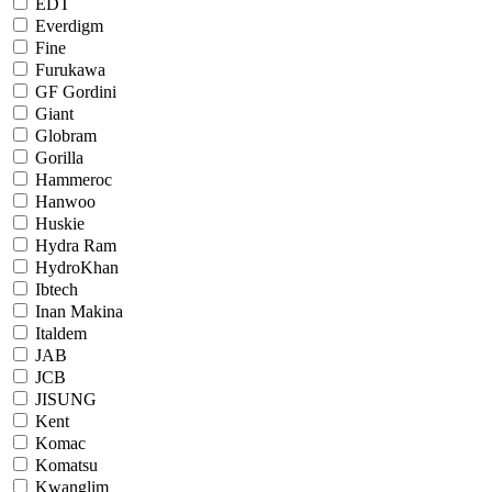
EDT
Everdigm
Fine
Furukawa
GF Gordini
Giant
Globram
Gorilla
Hammeroc
Hanwoo
Huskie
Hydra Ram
HydroKhan
Ibtech
Inan Makina
Italdem
JAB
JCB
JISUNG
Kent
Komac
Komatsu
Kwanglim