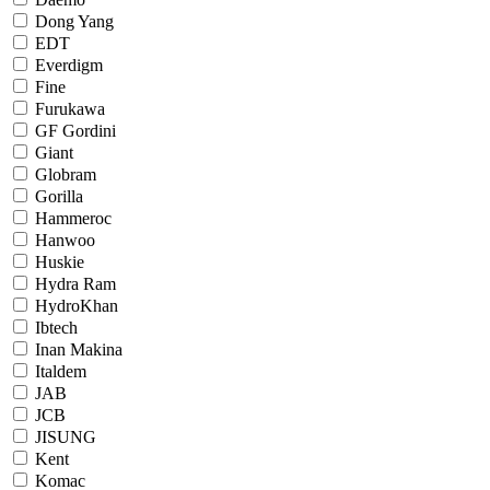
Dong Yang
EDT
Everdigm
Fine
Furukawa
GF Gordini
Giant
Globram
Gorilla
Hammeroc
Hanwoo
Huskie
Hydra Ram
HydroKhan
Ibtech
Inan Makina
Italdem
JAB
JCB
JISUNG
Kent
Komac