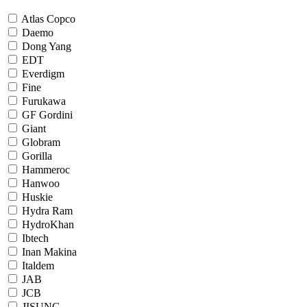
Atlas Copco
Daemo
Dong Yang
EDT
Everdigm
Fine
Furukawa
GF Gordini
Giant
Globram
Gorilla
Hammeroc
Hanwoo
Huskie
Hydra Ram
HydroKhan
Ibtech
Inan Makina
Italdem
JAB
JCB
JISUNG