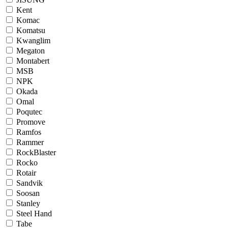
Kent
Komac
Komatsu
Kwanglim
Megaton
Montabert
MSB
NPK
Okada
Omal
Poqutec
Promove
Ramfos
Rammer
RockBlaster
Rocko
Rotair
Sandvik
Soosan
Stanley
Steel Hand
Tabe