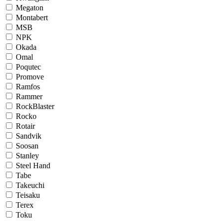
Megaton
Montabert
MSB
NPK
Okada
Omal
Poqutec
Promove
Ramfos
Rammer
RockBlaster
Rocko
Rotair
Sandvik
Soosan
Stanley
Steel Hand
Tabe
Takeuchi
Teisaku
Terex
Toku