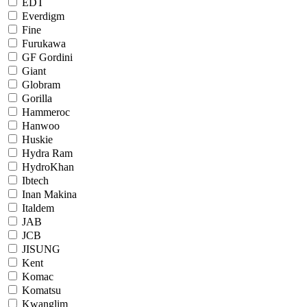
EDT
Everdigm
Fine
Furukawa
GF Gordini
Giant
Globram
Gorilla
Hammeroc
Hanwoo
Huskie
Hydra Ram
HydroKhan
Ibtech
Inan Makina
Italdem
JAB
JCB
JISUNG
Kent
Komac
Komatsu
Kwanglim