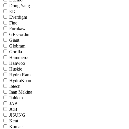
Dong Yang
EDT
Everdigm
Fine
Furukawa
GF Gordini
Giant
Globram
Gorilla
Hammeroc
Hanwoo
Huskie
Hydra Ram
HydroKhan
Ibtech
Inan Makina
Italdem
JAB
JCB
JISUNG
Kent
Komac