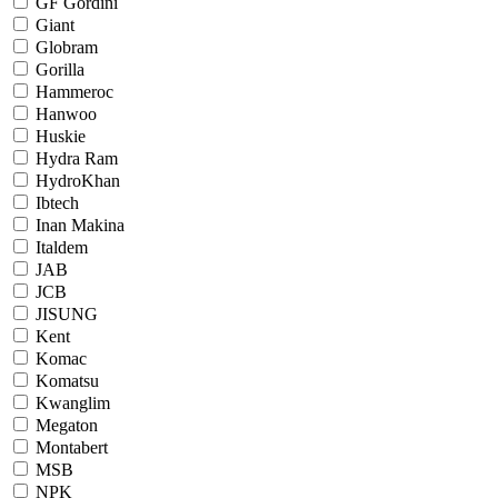
GF Gordini
Giant
Globram
Gorilla
Hammeroc
Hanwoo
Huskie
Hydra Ram
HydroKhan
Ibtech
Inan Makina
Italdem
JAB
JCB
JISUNG
Kent
Komac
Komatsu
Kwanglim
Megaton
Montabert
MSB
NPK