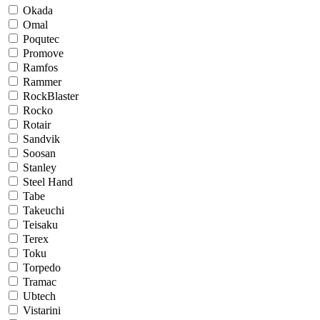
Okada
Omal
Poqutec
Promove
Ramfos
Rammer
RockBlaster
Rocko
Rotair
Sandvik
Soosan
Stanley
Steel Hand
Tabe
Takeuchi
Teisaku
Terex
Toku
Torpedo
Tramac
Ubtech
Vistarini