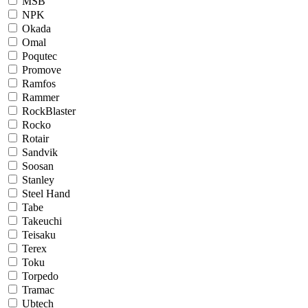
MSB
NPK
Okada
Omal
Poqutec
Promove
Ramfos
Rammer
RockBlaster
Rocko
Rotair
Sandvik
Soosan
Stanley
Steel Hand
Tabe
Takeuchi
Teisaku
Terex
Toku
Torpedo
Tramac
Ubtech