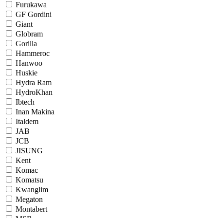
Furukawa
GF Gordini
Giant
Globram
Gorilla
Hammeroc
Hanwoo
Huskie
Hydra Ram
HydroKhan
Ibtech
Inan Makina
Italdem
JAB
JCB
JISUNG
Kent
Komac
Komatsu
Kwanglim
Megaton
Montabert