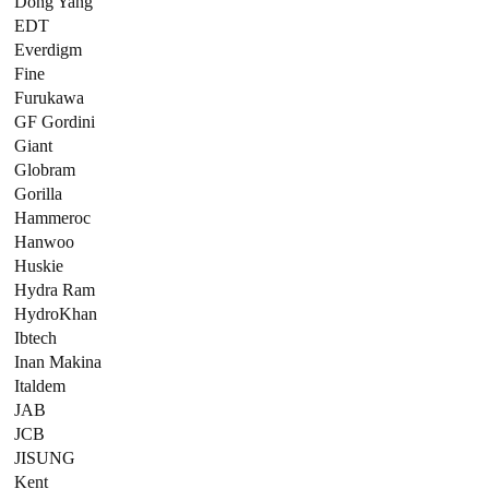
Dong Yang
EDT
Everdigm
Fine
Furukawa
GF Gordini
Giant
Globram
Gorilla
Hammeroc
Hanwoo
Huskie
Hydra Ram
HydroKhan
Ibtech
Inan Makina
Italdem
JAB
JCB
JISUNG
Kent