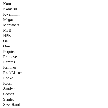
Komac
Komatsu
Kwanglim
Megaton
Montabert
MSB
NPK
Okada
Omal
Poqutec
Promove
Ramfos
Rammer
RockBlaster
Rocko
Rotair
Sandvik
Soosan
Stanley
Steel Hand