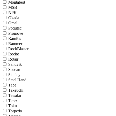
Montabert
MSB
NPK
Okada
Omal
Poqutec
Promove
Ramfos
Rammer
RockBlaster
Rocko
Rotair
Sandvik
Soosan
Stanley
Steel Hand
Tabe
Takeuchi
Teisaku
Terex
Toku
Torpedo