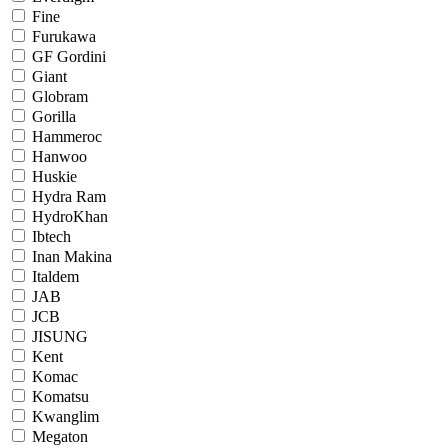
Fine
Furukawa
GF Gordini
Giant
Globram
Gorilla
Hammeroc
Hanwoo
Huskie
Hydra Ram
HydroKhan
Ibtech
Inan Makina
Italdem
JAB
JCB
JISUNG
Kent
Komac
Komatsu
Kwanglim
Megaton