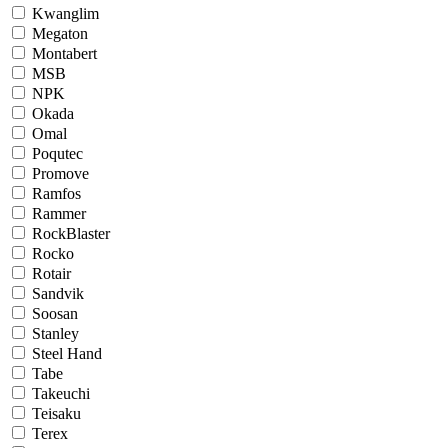
Kwanglim
Megaton
Montabert
MSB
NPK
Okada
Omal
Poqutec
Promove
Ramfos
Rammer
RockBlaster
Rocko
Rotair
Sandvik
Soosan
Stanley
Steel Hand
Tabe
Takeuchi
Teisaku
Terex