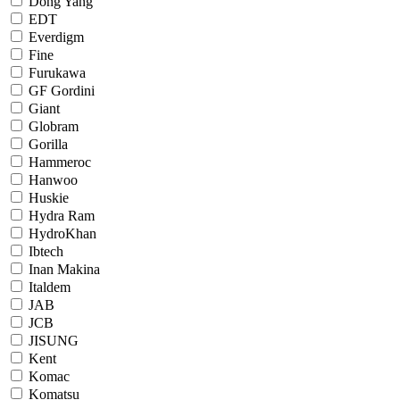
Dong Yang
EDT
Everdigm
Fine
Furukawa
GF Gordini
Giant
Globram
Gorilla
Hammeroc
Hanwoo
Huskie
Hydra Ram
HydroKhan
Ibtech
Inan Makina
Italdem
JAB
JCB
JISUNG
Kent
Komac
Komatsu