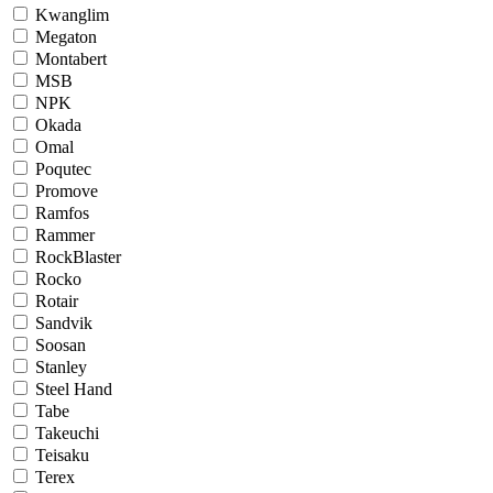
Kwanglim
Megaton
Montabert
MSB
NPK
Okada
Omal
Poqutec
Promove
Ramfos
Rammer
RockBlaster
Rocko
Rotair
Sandvik
Soosan
Stanley
Steel Hand
Tabe
Takeuchi
Teisaku
Terex