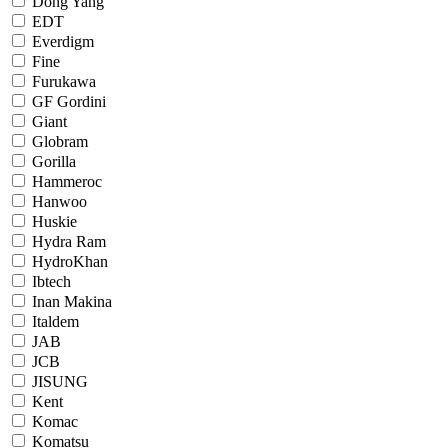
Dong Yang
EDT
Everdigm
Fine
Furukawa
GF Gordini
Giant
Globram
Gorilla
Hammeroc
Hanwoo
Huskie
Hydra Ram
HydroKhan
Ibtech
Inan Makina
Italdem
JAB
JCB
JISUNG
Kent
Komac
Komatsu