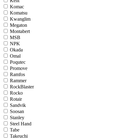
Kent
Komac
Komatsu
Kwanglim
Megaton
Montabert
MSB
NPK
Okada
Omal
Poqutec
Promove
Ramfos
Rammer
RockBlaster
Rocko
Rotair
Sandvik
Soosan
Stanley
Steel Hand
Tabe
Takeuchi