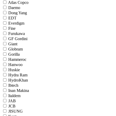
Atlas Copco
Daemo
Dong Yang
EDT
Everdigm
Fine
Furukawa
GF Gordini
Giant
Globram
Gorilla
Hammeroc
Hanwoo
Huskie
Hydra Ram
HydroKhan
Ibtech
Inan Makina
Italdem
JAB
JCB
JISUNG