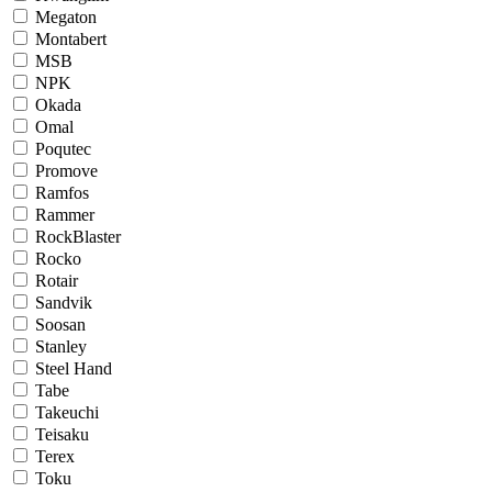
Megaton
Montabert
MSB
NPK
Okada
Omal
Poqutec
Promove
Ramfos
Rammer
RockBlaster
Rocko
Rotair
Sandvik
Soosan
Stanley
Steel Hand
Tabe
Takeuchi
Teisaku
Terex
Toku