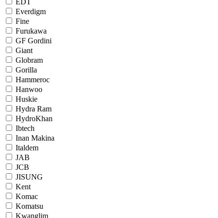
EDT
Everdigm
Fine
Furukawa
GF Gordini
Giant
Globram
Gorilla
Hammeroc
Hanwoo
Huskie
Hydra Ram
HydroKhan
Ibtech
Inan Makina
Italdem
JAB
JCB
JISUNG
Kent
Komac
Komatsu
Kwanglim