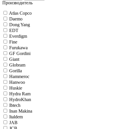
Производитель
Atlas Copco
Daemo
Dong Yang
EDT
Everdigm
Fine
Furukawa
GF Gordini
Giant
Globram
Gorilla
Hammeroc
Hanwoo
Huskie
Hydra Ram
HydroKhan
Ibtech
Inan Makina
Italdem
JAB
JCB