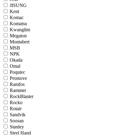
JISUNG
Kent
Komac
Komatsu
Kwanglim
Megaton
Montabert
MSB
NPK
Okada
Omal
Poqutec
Promove
Ramfos
Rammer
RockBlaster
Rocko
Rotair
Sandvik
Soosan
Stanley
Steel Hand