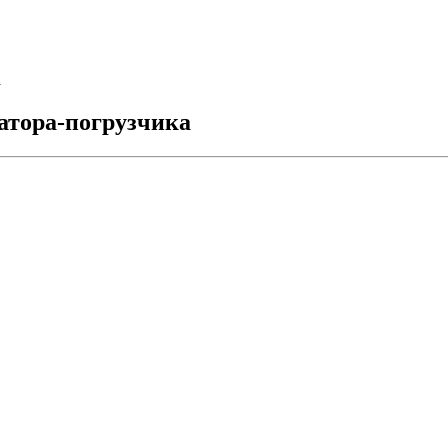
а
атора-погрузчика