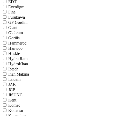
EDT
Everdigm
Fine
Furukawa
GF Gordini
Giant
Globram
Gorilla
Hammeroc
Hanwoo
Huskie
Hydra Ram
HydroKhan
Ibtech
Inan Makina
Italdem
JAB
JCB
JISUNG
Kent
Komac
Komatsu
Kwanglim