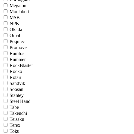
Megaton
Montabert
MSB
NPK
Okada
Omal
Poqutec
Promove
Ramfos
Rammer
RockBlaster
Rocko
Rotair
Sandvik
Soosan
Stanley
Steel Hand
Tabe
Takeuchi
Teisaku
Terex
Toku