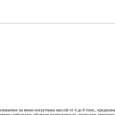
вливаемое на мини-погрузчики массой от 4 до 8 тонн., предназн
ндаменты небольших объектов недвижимости, проводить ремонтны