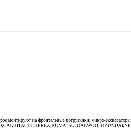
торое монтируют на фронтальные погрузчики, микро-экскаваторы
OLVO,CAT,HITACHI, TEREX,KOMATSU, DAEWOO, HYUNDAI,NEWHO